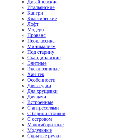
Дизайнерские
Итальянские
Кантри
Классические
Лофт
Модерн
Прованс
Неоклассика
Минимализм
Под старину
Скандинавские
Элитные
Эксклюзивные
Хай-тек
Особенности
Для студии
Для хрущевки
Для дачи
Встроенные
С антресолями
С барной стойкой
С островом
Малогабаритные
Модульные
Скрытые ручки