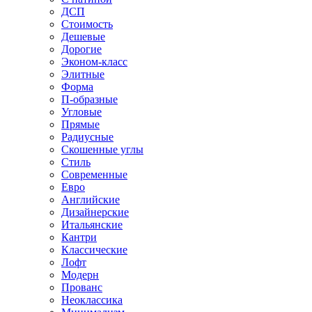
ДСП
Стоимость
Дешевые
Дорогие
Эконом-класс
Элитные
Форма
П-образные
Угловые
Прямые
Радиусные
Скошенные углы
Стиль
Современные
Евро
Английские
Дизайнерские
Итальянские
Кантри
Классические
Лофт
Модерн
Прованс
Неоклассика