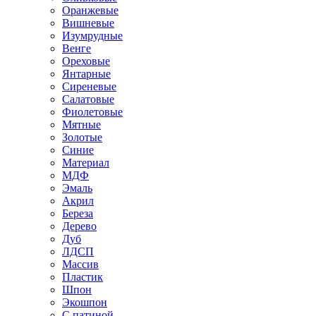
Оранжевые
Вишневые
Изумрудные
Венге
Ореховые
Янтарные
Сиреневые
Салатовые
Фиолетовые
Мятные
Золотые
Синие
Материал
МДФ
Эмаль
Акрил
Береза
Дерево
Дуб
ЛДСП
Массив
Пластик
Шпон
Экошпон
С патиной