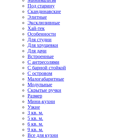
Минимализм
Под старину
Скандинавские
Элитные
Эксклюзивные
Хай-тек
Особенности
Для студии
Для хрущевки
Для дачи
Встроенные
С антресолями
С барной стойкой
С островом
Малогабаритные
Модульные
Скрытые ручки
Размер
Мини-кухни
Узкие
3 кв. м.
5 кв. м.
6 кв. м.
9 кв. м.
Все для кухни