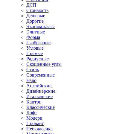
ДСП
Стоимость
Дешевые
Дорогие
Эконом-класс
Элитные
Форма
П-образные
Угловые
Прямые
Радиусные
Скошенные углы
Стиль
Современные
Евро
Английские
Дизайнерские
Итальянские
Кантри
Классические
Лофт
Модерн
Прованс
Неоклассика