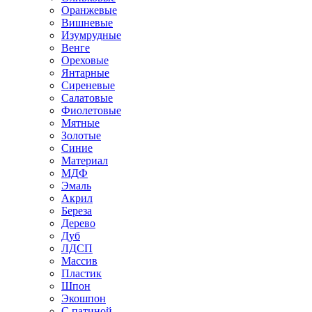
Оранжевые
Вишневые
Изумрудные
Венге
Ореховые
Янтарные
Сиреневые
Салатовые
Фиолетовые
Мятные
Золотые
Синие
Материал
МДФ
Эмаль
Акрил
Береза
Дерево
Дуб
ЛДСП
Массив
Пластик
Шпон
Экошпон
С патиной