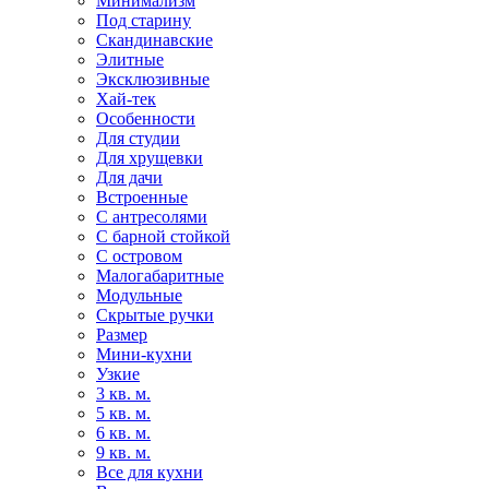
Минимализм
Под старину
Скандинавские
Элитные
Эксклюзивные
Хай-тек
Особенности
Для студии
Для хрущевки
Для дачи
Встроенные
С антресолями
С барной стойкой
С островом
Малогабаритные
Модульные
Скрытые ручки
Размер
Мини-кухни
Узкие
3 кв. м.
5 кв. м.
6 кв. м.
9 кв. м.
Все для кухни