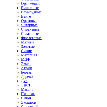
Оранжевые
Вишневые
Изумрудные
Венге
Ореховые
Янтарные
Сиреневые
Салатовые
Фиолетовые
Мятные
Золотые
Синие
Материал
МДФ
Эмаль
Акрил
Береза
Дерево
Дуб
ЛДСП
Массив
Пластик
Шпон
Экошпон
С патиной