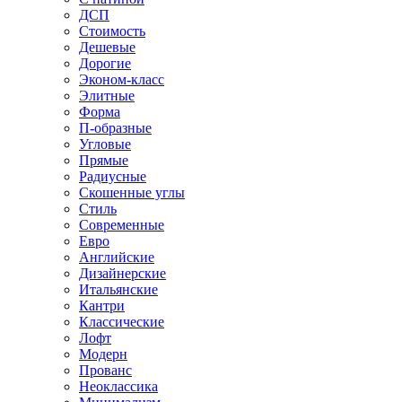
ДСП
Стоимость
Дешевые
Дорогие
Эконом-класс
Элитные
Форма
П-образные
Угловые
Прямые
Радиусные
Скошенные углы
Стиль
Современные
Евро
Английские
Дизайнерские
Итальянские
Кантри
Классические
Лофт
Модерн
Прованс
Неоклассика