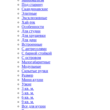
Минимализм
Под старину
Скандинавские
Элитные
Эксклюзивные
Хай-тек
Особенности
Для студии
Для хрущевки
Для дачи
Встроенные
С антресолями
С барной стойкой
С островом
Малогабаритные
Модульные
Скрытые ручки
Размер
Мини-кухни
Узкие
3 кв. м.
5 кв. м.
6 кв. м.
9 кв. м.
Все для кухни