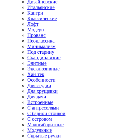
Дизайнерские
Итальянские
Кантри
Классические
Лофт
Модерн
Прованс
Неоклассика
Минимализм
Под старину
Скандинавские
Элитные
Эксклюзивные
Хай-тек
Особенности
Для студии
Для хрущевки
Для дачи
Встроенные
С антресолями
С барной стойкой
С островом
Малогабаритные
Модульные
Скрытые ручки