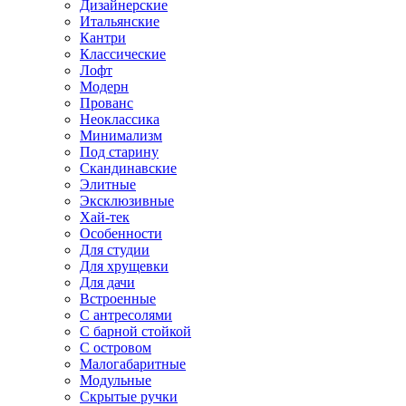
Дизайнерские
Итальянские
Кантри
Классические
Лофт
Модерн
Прованс
Неоклассика
Минимализм
Под старину
Скандинавские
Элитные
Эксклюзивные
Хай-тек
Особенности
Для студии
Для хрущевки
Для дачи
Встроенные
С антресолями
С барной стойкой
С островом
Малогабаритные
Модульные
Скрытые ручки