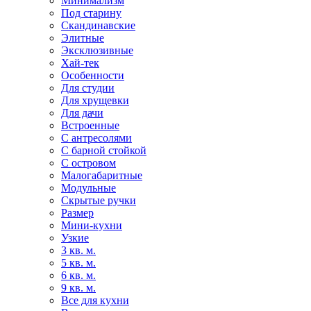
Минимализм
Под старину
Скандинавские
Элитные
Эксклюзивные
Хай-тек
Особенности
Для студии
Для хрущевки
Для дачи
Встроенные
С антресолями
С барной стойкой
С островом
Малогабаритные
Модульные
Скрытые ручки
Размер
Мини-кухни
Узкие
3 кв. м.
5 кв. м.
6 кв. м.
9 кв. м.
Все для кухни