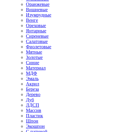
Оранжевые
Вишневые
Изумрудные
Венге
Ореховые
Янтарные
Сиреневые
Салатовые
Фиолетовые
Мятные
Золотые
Синие
Материал
МДФ
Эмаль
Акрил
Береза
Дерево
Дуб
ЛДСП
Массив
Пластик
Шпон
Экошпон
С патиной