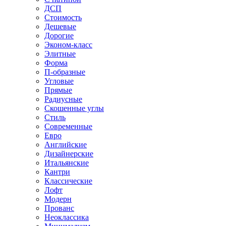
ДСП
Стоимость
Дешевые
Дорогие
Эконом-класс
Элитные
Форма
П-образные
Угловые
Прямые
Радиусные
Скошенные углы
Стиль
Современные
Евро
Английские
Дизайнерские
Итальянские
Кантри
Классические
Лофт
Модерн
Прованс
Неоклассика