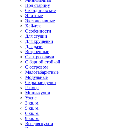
Минимализм
Под старину
Скандинавские
Элитные
Эксклюзивные
Хай-тек
Особенности
Для студии
Для хрущевки
Для дачи
Встроенные
С антресолями
С барной стойкой
С островом
Малогабаритные
Модульные
Скрытые ручки
Размер
Мини-кухни
Узкие
3 кв. м.
5 кв. м.
6 кв. м.
9 кв. м.
Все для кухни