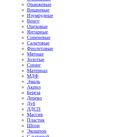
Оранжевые
Вишневые
Изумрудные
Венге
Ореховые
Янтарные
Сиреневые
Салатовые
Фиолетовые
Мятные
Золотые
Синие
Материал
МДФ
Эмаль
Акрил
Береза
Дерево
Дуб
ЛДСП
Массив
Пластик
Шпон
Экошпон
С патиной