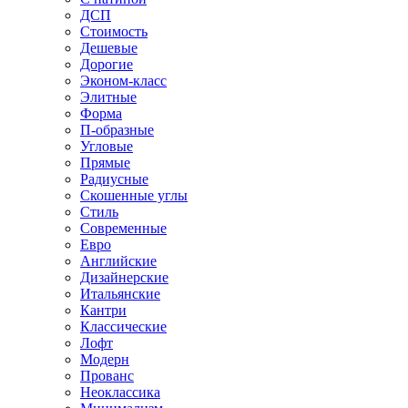
ДСП
Стоимость
Дешевые
Дорогие
Эконом-класс
Элитные
Форма
П-образные
Угловые
Прямые
Радиусные
Скошенные углы
Стиль
Современные
Евро
Английские
Дизайнерские
Итальянские
Кантри
Классические
Лофт
Модерн
Прованс
Неоклассика