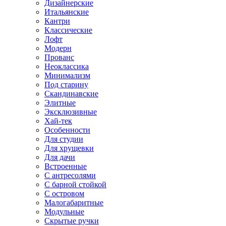
Дизайнерские
Итальянские
Кантри
Классические
Лофт
Модерн
Прованс
Неоклассика
Минимализм
Под старину
Скандинавские
Элитные
Эксклюзивные
Хай-тек
Особенности
Для студии
Для хрущевки
Для дачи
Встроенные
С антресолями
С барной стойкой
С островом
Малогабаритные
Модульные
Скрытые ручки