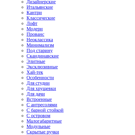
Дизайнерские
Итальянские
Кантри
Классические
Лофт
Модерн
Прованс
Неоклассика
Минимализм
Под старину
Скандинавские
Элитные
Эксклюзивные
Хай-тек
Особенности
Для студии
Для хрущевки
Для дачи
Встроенные
С антресолями
С барной стойкой
С островом
Малогабаритные
Модульные
Скрытые ручки