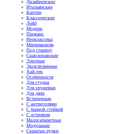
Дизайнерские
Итальянские
Кантри
Классические
Лофт
Модерн
Прованс
Неоклассика
Минимализм
Под старину
Скандинавские
Элитные
Эксклюзивные
Хай-тек
Особенности
Для студии
Для хрущевки
Для дачи
Встроенные
С антресолями
С барной стойкой
С островом
Малогабаритные
Модульные
Скрытые ручки