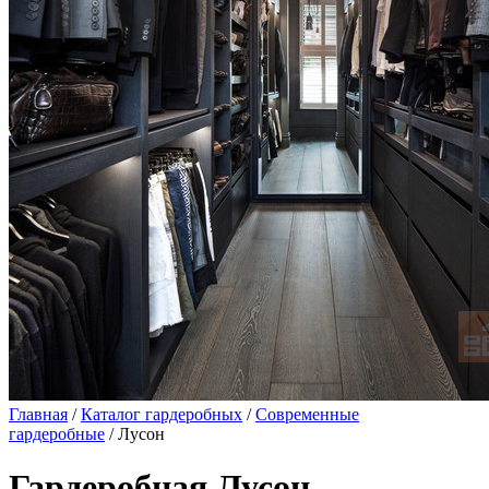
Главная
/
Каталог гардеробных
/
Современные
гардеробные
/ Лусон
Гардеробная Лусон