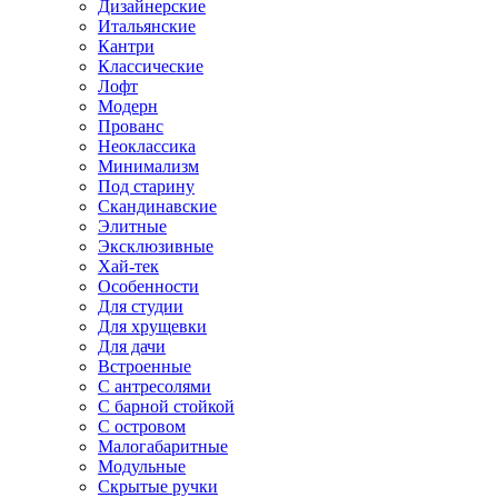
Дизайнерские
Итальянские
Кантри
Классические
Лофт
Модерн
Прованс
Неоклассика
Минимализм
Под старину
Скандинавские
Элитные
Эксклюзивные
Хай-тек
Особенности
Для студии
Для хрущевки
Для дачи
Встроенные
С антресолями
С барной стойкой
С островом
Малогабаритные
Модульные
Скрытые ручки