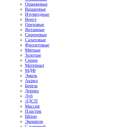
Оранжевые
Вишневые
Изумрудные
Венге
Ореховые
Янтарные
Сиреневые
Салатовые
Фиолетовые
Мятные
Золотые
Синие
Материал
МДФ
Эмаль
Акрил
Береза
Дерево
Дуб
ЛДСП
Массив
Пластик
Шпон
Экошпон
С патиной