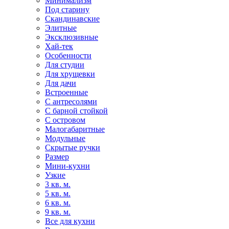
Минимализм
Под старину
Скандинавские
Элитные
Эксклюзивные
Хай-тек
Особенности
Для студии
Для хрущевки
Для дачи
Встроенные
С антресолями
С барной стойкой
С островом
Малогабаритные
Модульные
Скрытые ручки
Размер
Мини-кухни
Узкие
3 кв. м.
5 кв. м.
6 кв. м.
9 кв. м.
Все для кухни