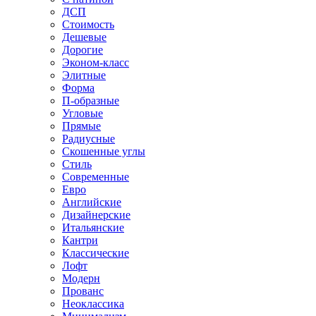
ДСП
Стоимость
Дешевые
Дорогие
Эконом-класс
Элитные
Форма
П-образные
Угловые
Прямые
Радиусные
Скошенные углы
Стиль
Современные
Евро
Английские
Дизайнерские
Итальянские
Кантри
Классические
Лофт
Модерн
Прованс
Неоклассика