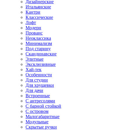
Дизайнерские
Итальянские
Кантри
Классические
Лофт
Модерн
Прованс
Неоклассика
Минимализм
Под старину
Скандинавские
Элитные
Эксклюзивные
Хай-тек
Особенности
Для студии
Для хрущевки
Для дачи
Встроенные
С антресолями
С барной стойкой
С островом
Малогабаритные
Модульные
Скрытые ручки