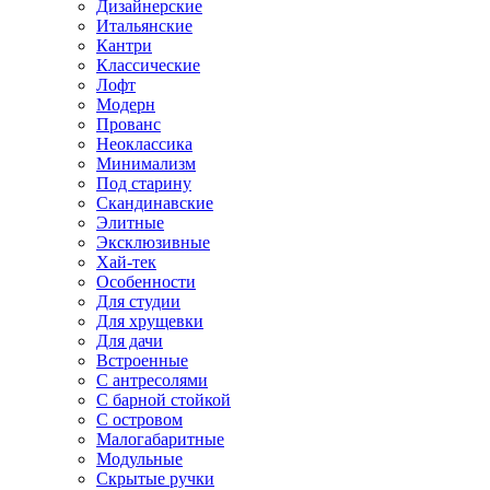
Дизайнерские
Итальянские
Кантри
Классические
Лофт
Модерн
Прованс
Неоклассика
Минимализм
Под старину
Скандинавские
Элитные
Эксклюзивные
Хай-тек
Особенности
Для студии
Для хрущевки
Для дачи
Встроенные
С антресолями
С барной стойкой
С островом
Малогабаритные
Модульные
Скрытые ручки