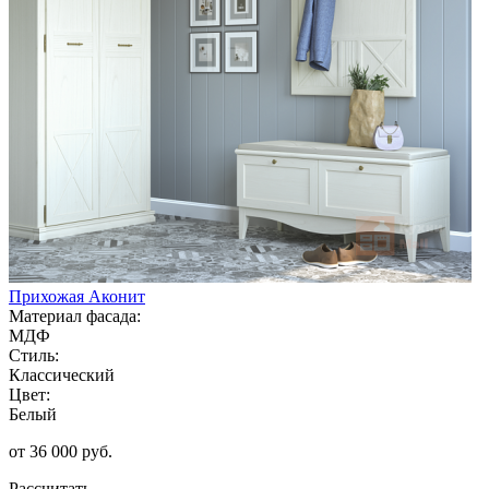
Прихожая Аконит
Материал фасада:
МДФ
Стиль:
Классический
Цвет:
Белый
от 36 000 руб.
Рассчитать