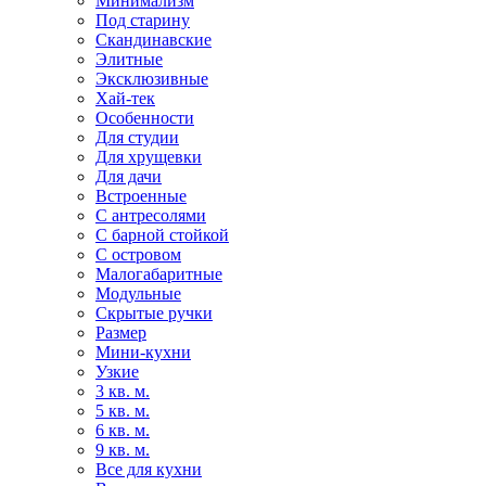
Минимализм
Под старину
Скандинавские
Элитные
Эксклюзивные
Хай-тек
Особенности
Для студии
Для хрущевки
Для дачи
Встроенные
С антресолями
С барной стойкой
С островом
Малогабаритные
Модульные
Скрытые ручки
Размер
Мини-кухни
Узкие
3 кв. м.
5 кв. м.
6 кв. м.
9 кв. м.
Все для кухни