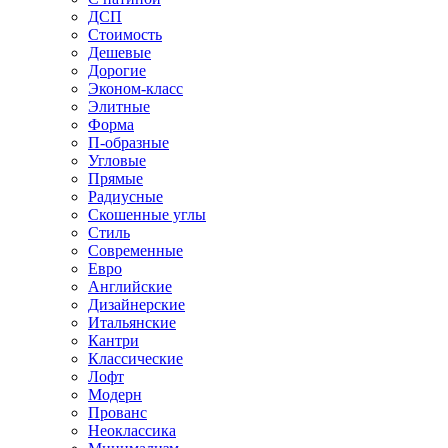
ДСП
Стоимость
Дешевые
Дорогие
Эконом-класс
Элитные
Форма
П-образные
Угловые
Прямые
Радиусные
Скошенные углы
Стиль
Современные
Евро
Английские
Дизайнерские
Итальянские
Кантри
Классические
Лофт
Модерн
Прованс
Неоклассика