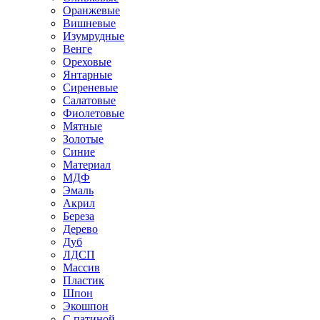
Оранжевые
Вишневые
Изумрудные
Венге
Ореховые
Янтарные
Сиреневые
Салатовые
Фиолетовые
Мятные
Золотые
Синие
Материал
МДФ
Эмаль
Акрил
Береза
Дерево
Дуб
ЛДСП
Массив
Пластик
Шпон
Экошпон
С патиной