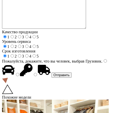
Качество продукции
1
2
3
4
5
Уровень сервиса
1
2
3
4
5
Срок изготовления
1
2
3
4
5
Пожалуйста, докажите, что вы человек, выбрав
Грузовик
.
Похожие модели