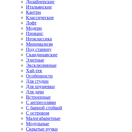
Дизайнерские
Итальянские
Кантри
Классические
Лофт
Модерн
Прованс
Неоклассика
Минимализм
Под старину
Скандинавские
Элитные
Эксклюзивные
Хай-тек
Особенности
Для студии
Для хрущевки
Для дачи
Встроенные
С антресолями
С барной стойкой
С островом
Малогабаритные
Модульные
Скрытые ручки