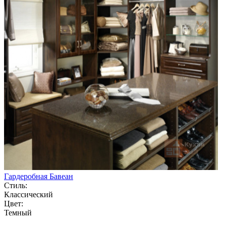
Гардеробная Бавеан
Стиль:
Классический
Цвет:
Темный