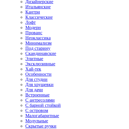
Дизайнерские
Итальянские
Кантри
Классические
Лофт
Модерн
Прованс
Неоклассика
Минимализм
Под старину
Скандинавские
Элитные
Эксклюзивные
Хай-тек
Особенности
Для студии
Для хрущевки
Для дачи
Встроенные
С антресолями
С барной стойкой
С островом
Малогабаритные
Модульные
Скрытые ручки