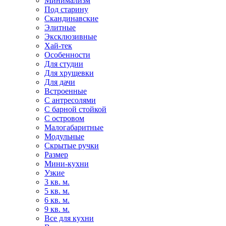
Минимализм
Под старину
Скандинавские
Элитные
Эксклюзивные
Хай-тек
Особенности
Для студии
Для хрущевки
Для дачи
Встроенные
С антресолями
С барной стойкой
С островом
Малогабаритные
Модульные
Скрытые ручки
Размер
Мини-кухни
Узкие
3 кв. м.
5 кв. м.
6 кв. м.
9 кв. м.
Все для кухни