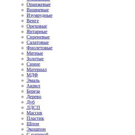
Оранжевые
Вишневые
Изумрудные
Венге
Ореховые
Янтарные
Сиреневые
Салатовые
Фиолетовые
Мятные
Золотые
Синие
Материал
МДФ
Эмаль
Акрил
Береза
Дерево
Дуб
ЛДСП
Массив
Пластик
Шпон
Экошпон
С патиной