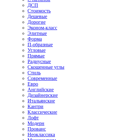
ДСП
Стоимость
Дешевые
Дорогие
Эконом-класс
Элитные
Форма
П-образные
Угловые
Прямые
Радиусные
Скошенные углы
Стиль
Современные
Евро
Английские
Дизайнерские
Итальянские
Кантри
Классические
Лофт
Модерн
Прованс
Неоклассика