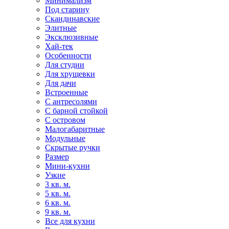
Минимализм
Под старину
Скандинавские
Элитные
Эксклюзивные
Хай-тек
Особенности
Для студии
Для хрущевки
Для дачи
Встроенные
С антресолями
С барной стойкой
С островом
Малогабаритные
Модульные
Скрытые ручки
Размер
Мини-кухни
Узкие
3 кв. м.
5 кв. м.
6 кв. м.
9 кв. м.
Все для кухни