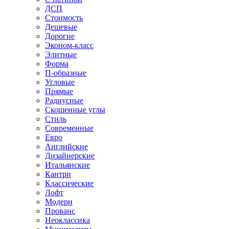
ДСП
Стоимость
Дешевые
Дорогие
Эконом-класс
Элитные
Форма
П-образные
Угловые
Прямые
Радиусные
Скошенные углы
Стиль
Современные
Евро
Английские
Дизайнерские
Итальянские
Кантри
Классические
Лофт
Модерн
Прованс
Неоклассика