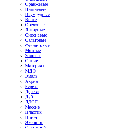
Оранжевые
Вишневые
Изумрудные
Венге
Ореховые
Янтарные
Сиреневые
Салатовые
Фиолетовые
Мятные
Золотые
Синие
Материал
МДФ
Эмаль
Акрил
Береза
Дерево
Дуб
ЛДСП
Массив
Пластик
Шпон
Экошпон
С патиной