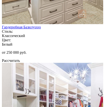
Гардеробная Базилуццо
Стиль:
Классический
Цвет:
Белый
от 250 000 руб.
Рассчитать