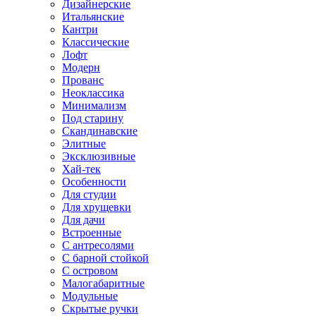
Дизайнерские
Итальянские
Кантри
Классические
Лофт
Модерн
Прованс
Неоклассика
Минимализм
Под старину
Скандинавские
Элитные
Эксклюзивные
Хай-тек
Особенности
Для студии
Для хрущевки
Для дачи
Встроенные
С антресолями
С барной стойкой
С островом
Малогабаритные
Модульные
Скрытые ручки