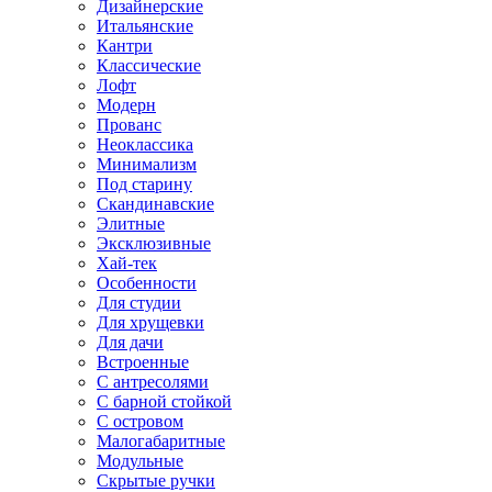
Дизайнерские
Итальянские
Кантри
Классические
Лофт
Модерн
Прованс
Неоклассика
Минимализм
Под старину
Скандинавские
Элитные
Эксклюзивные
Хай-тек
Особенности
Для студии
Для хрущевки
Для дачи
Встроенные
С антресолями
С барной стойкой
С островом
Малогабаритные
Модульные
Скрытые ручки