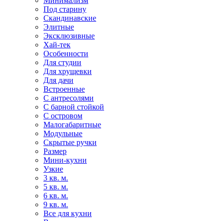
Минимализм
Под старину
Скандинавские
Элитные
Эксклюзивные
Хай-тек
Особенности
Для студии
Для хрущевки
Для дачи
Встроенные
С антресолями
С барной стойкой
С островом
Малогабаритные
Модульные
Скрытые ручки
Размер
Мини-кухни
Узкие
3 кв. м.
5 кв. м.
6 кв. м.
9 кв. м.
Все для кухни