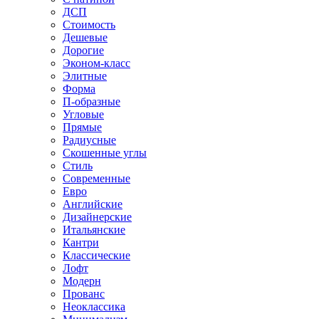
ДСП
Стоимость
Дешевые
Дорогие
Эконом-класс
Элитные
Форма
П-образные
Угловые
Прямые
Радиусные
Скошенные углы
Стиль
Современные
Евро
Английские
Дизайнерские
Итальянские
Кантри
Классические
Лофт
Модерн
Прованс
Неоклассика