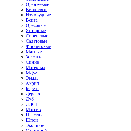
Оранжевые
Вишневые
Изумрудные
Венге
Ореховые
Янтарные
Сиреневые
Салатовые
Фиолетовые
Мятные
Золотые
Синие
Материал
МДФ
Эмаль
Акрил
Береза
Дерево
Дуб
ЛДСП
Массив
Пластик
Шпон
Экошпон
С патиной