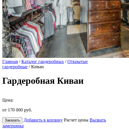
Главная
/
Каталог гардеробных
/
Открытые
гардеробные
/ Киваи
Гардеробная Киваи
Цена:
от 170 000
руб.
Добавить в корзину
Расчет цены
Вызвать
Заказать
замерщика