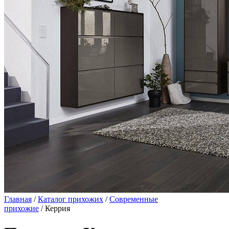
Главная
/
Каталог прихожих
/
Современные
прихожие
/ Керрия