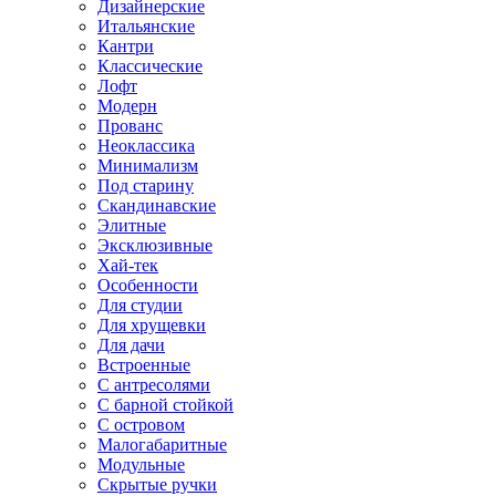
Дизайнерские
Итальянские
Кантри
Классические
Лофт
Модерн
Прованс
Неоклассика
Минимализм
Под старину
Скандинавские
Элитные
Эксклюзивные
Хай-тек
Особенности
Для студии
Для хрущевки
Для дачи
Встроенные
С антресолями
С барной стойкой
С островом
Малогабаритные
Модульные
Скрытые ручки