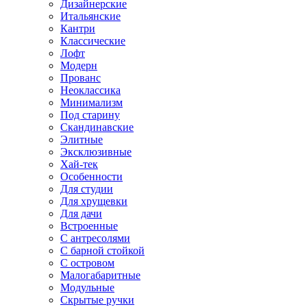
Дизайнерские
Итальянские
Кантри
Классические
Лофт
Модерн
Прованс
Неоклассика
Минимализм
Под старину
Скандинавские
Элитные
Эксклюзивные
Хай-тек
Особенности
Для студии
Для хрущевки
Для дачи
Встроенные
С антресолями
С барной стойкой
С островом
Малогабаритные
Модульные
Скрытые ручки