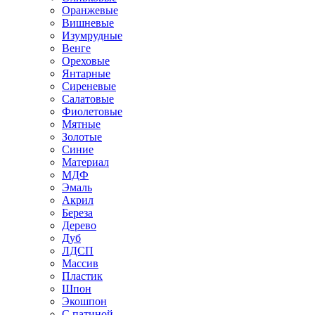
Оранжевые
Вишневые
Изумрудные
Венге
Ореховые
Янтарные
Сиреневые
Салатовые
Фиолетовые
Мятные
Золотые
Синие
Материал
МДФ
Эмаль
Акрил
Береза
Дерево
Дуб
ЛДСП
Массив
Пластик
Шпон
Экошпон
С патиной