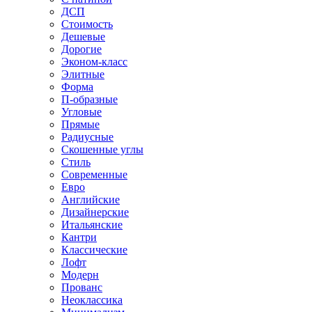
ДСП
Стоимость
Дешевые
Дорогие
Эконом-класс
Элитные
Форма
П-образные
Угловые
Прямые
Радиусные
Скошенные углы
Стиль
Современные
Евро
Английские
Дизайнерские
Итальянские
Кантри
Классические
Лофт
Модерн
Прованс
Неоклассика