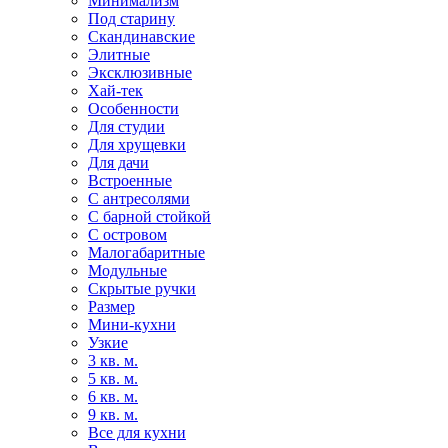
Минимализм
Под старину
Скандинавские
Элитные
Эксклюзивные
Хай-тек
Особенности
Для студии
Для хрущевки
Для дачи
Встроенные
С антресолями
С барной стойкой
С островом
Малогабаритные
Модульные
Скрытые ручки
Размер
Мини-кухни
Узкие
3 кв. м.
5 кв. м.
6 кв. м.
9 кв. м.
Все для кухни