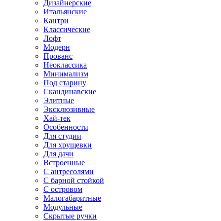
Дизайнерские
Итальянские
Кантри
Классические
Лофт
Модерн
Прованс
Неоклассика
Минимализм
Под старину
Скандинавские
Элитные
Эксклюзивные
Хай-тек
Особенности
Для студии
Для хрущевки
Для дачи
Встроенные
С антресолями
С барной стойкой
С островом
Малогабаритные
Модульные
Скрытые ручки