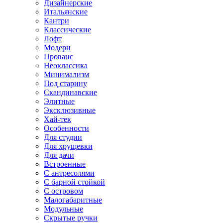
Дизайнерские
Итальянские
Кантри
Классические
Лофт
Модерн
Прованс
Неоклассика
Минимализм
Под старину
Скандинавские
Элитные
Эксклюзивные
Хай-тек
Особенности
Для студии
Для хрущевки
Для дачи
Встроенные
С антресолями
С барной стойкой
С островом
Малогабаритные
Модульные
Скрытые ручки