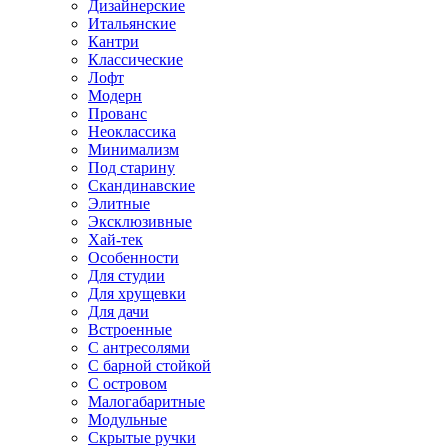
Дизайнерские
Итальянские
Кантри
Классические
Лофт
Модерн
Прованс
Неоклассика
Минимализм
Под старину
Скандинавские
Элитные
Эксклюзивные
Хай-тек
Особенности
Для студии
Для хрущевки
Для дачи
Встроенные
С антресолями
С барной стойкой
С островом
Малогабаритные
Модульные
Скрытые ручки