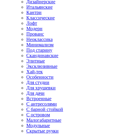
Дизайнерские
Итальянские
Кантри
Классические
Лофт
Модерн
Прованс
Неоклассика
Минимализм
Под старину
Скандинавские
Элитные
Эксклюзивные
Хай-тек
Особенности
Для студии
Для хрущевки
Для дачи
Встроенные
С антресолями
С барной стойкой
С островом
Малогабаритные
Модульные
Скрытые ручки