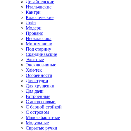
Дизайнерские
Итальянские
Кантри
Классические
Лофт
Модерн
Прованс
Неоклассика
Минимализм
Под старину
Скандинавские
Элитные
Эксклюзивные
Хай-тек
Особенности
Для студии
Для хрущевки
Для дачи
Встроенные
С антресолями
С барной стойкой
С островом
Малогабаритные
Модульные
Скрытые ручки