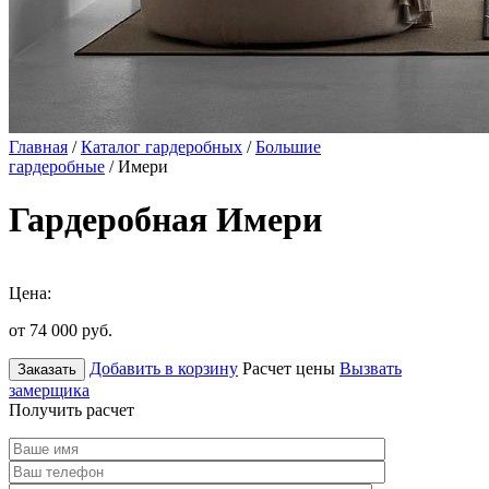
Главная
/
Каталог гардеробных
/
Большие
гардеробные
/ Имери
Гардеробная Имери
Цена:
от 74 000
руб.
Добавить в корзину
Расчет цены
Вызвать
Заказать
замерщика
Получить расчет