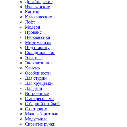
Дизайнерские
Итальянские
Кантри
Классические
Лофт
Модерн
Прованс
Неоклассика
Минимализм
Под старину
Скандинавские
Элитные
Эксклюзивные
Хай-тек
Особенности
Для студии
Для хрущевки
Для дачи
Встроенные
С антресолями
С барной стойкой
С островом
Малогабаритные
Модульные
Скрытые ручки