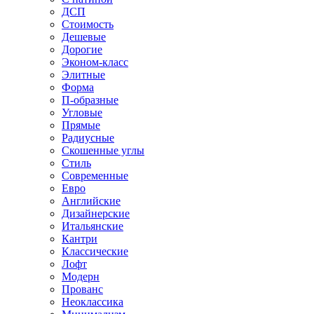
ДСП
Стоимость
Дешевые
Дорогие
Эконом-класс
Элитные
Форма
П-образные
Угловые
Прямые
Радиусные
Скошенные углы
Стиль
Современные
Евро
Английские
Дизайнерские
Итальянские
Кантри
Классические
Лофт
Модерн
Прованс
Неоклассика