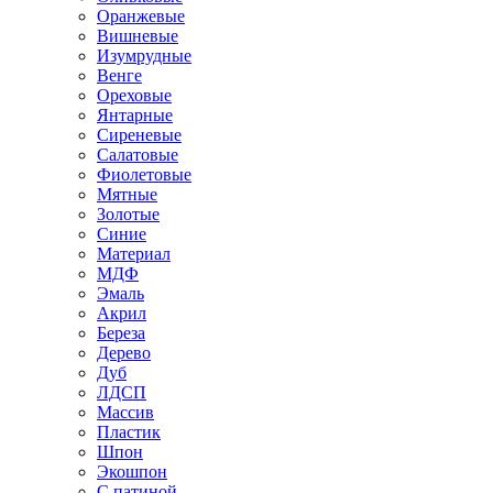
Оранжевые
Вишневые
Изумрудные
Венге
Ореховые
Янтарные
Сиреневые
Салатовые
Фиолетовые
Мятные
Золотые
Синие
Материал
МДФ
Эмаль
Акрил
Береза
Дерево
Дуб
ЛДСП
Массив
Пластик
Шпон
Экошпон
С патиной