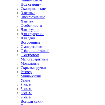
Минимализм
Под старину
Скандинавские
Элитные
Эксклюзивные
Хай-тек
Особенности
Для студии
Для хрущевки
Для дачи
Встроенные
С антресолями
С барной стойкой
С островом
Малогабаритные
Модульные
Скрытые ручки
Размер
Мини-кухни
Узкие
3 кв. м.
5 кв. м.
6 кв. м.
9 кв. м.
Все для кухни