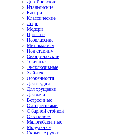
Дизайнерские
Итальянские
Кантри
Классические
Лофт
Модерн
Прованс
Неоклассика
Минимализм
Под старину
Скандинавские
Элитные
Эксклюзивные
Хай-тек
Особенности
Для студии
Для хрущевки
Для дачи
Встроенные
С антресолями
С барной стойкой
С островом
Малогабаритные
Модульные
Скрытые ручки