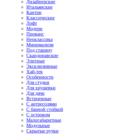
Дизайнерские
Итальянские
Кантри
Классические
Лофт
Модерн
Прованс
Неоклассика
Минимализм
Под старину
Скандинавские
Элитные
Эксклюзивные
Хай-тек
Особенности
Для студии
Для хрущевки
Для дачи
Встроенные
С антресолями
С барной стойкой
С островом
Малогабаритные
Модульные
Скрытые ручки