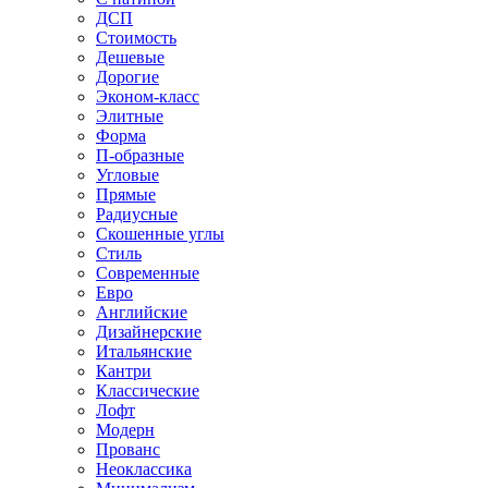
ДСП
Стоимость
Дешевые
Дорогие
Эконом-класс
Элитные
Форма
П-образные
Угловые
Прямые
Радиусные
Скошенные углы
Стиль
Современные
Евро
Английские
Дизайнерские
Итальянские
Кантри
Классические
Лофт
Модерн
Прованс
Неоклассика