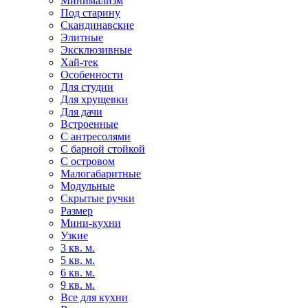
Минимализм
Под старину
Скандинавские
Элитные
Эксклюзивные
Хай-тек
Особенности
Для студии
Для хрущевки
Для дачи
Встроенные
С антресолями
С барной стойкой
С островом
Малогабаритные
Модульные
Скрытые ручки
Размер
Мини-кухни
Узкие
3 кв. м.
5 кв. м.
6 кв. м.
9 кв. м.
Все для кухни