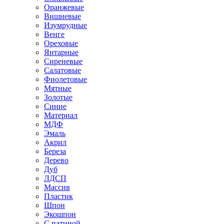
Оранжевые
Вишневые
Изумрудные
Венге
Ореховые
Янтарные
Сиреневые
Салатовые
Фиолетовые
Мятные
Золотые
Синие
Материал
МДФ
Эмаль
Акрил
Береза
Дерево
Дуб
ЛДСП
Массив
Пластик
Шпон
Экошпон
С патиной