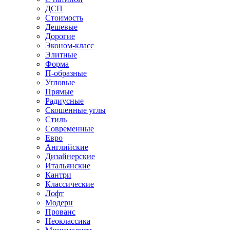
ДСП
Стоимость
Дешевые
Дорогие
Эконом-класс
Элитные
Форма
П-образные
Угловые
Прямые
Радиусные
Скошенные углы
Стиль
Современные
Евро
Английские
Дизайнерские
Итальянские
Кантри
Классические
Лофт
Модерн
Прованс
Неоклассика