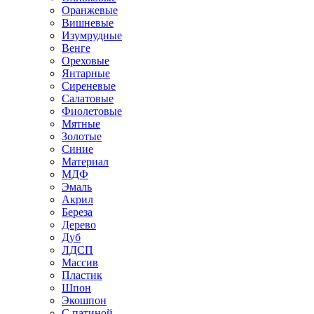
Оранжевые
Вишневые
Изумрудные
Венге
Ореховые
Янтарные
Сиреневые
Салатовые
Фиолетовые
Мятные
Золотые
Синие
Материал
МДФ
Эмаль
Акрил
Береза
Дерево
Дуб
ЛДСП
Массив
Пластик
Шпон
Экошпон
С патиной