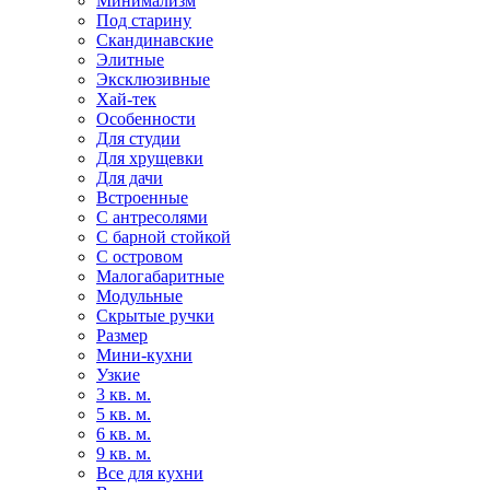
Минимализм
Под старину
Скандинавские
Элитные
Эксклюзивные
Хай-тек
Особенности
Для студии
Для хрущевки
Для дачи
Встроенные
С антресолями
С барной стойкой
С островом
Малогабаритные
Модульные
Скрытые ручки
Размер
Мини-кухни
Узкие
3 кв. м.
5 кв. м.
6 кв. м.
9 кв. м.
Все для кухни