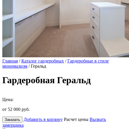
Главная
/
Каталог гардеробных
/
Гардеробные в стиле
минимализм
/ Геральд
Гардеробная Геральд
Цена:
от 52 000
руб.
Добавить в корзину
Расчет цены
Вызвать
Заказать
замерщика