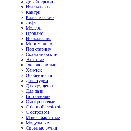
Дизайнерские
Итальянские
Кантри
Классические
Лофт
Модерн
Прованс
Неоклассика
Минимализм
Под старину
Скандинавские
Элитные
Эксклюзивные
Хай-тек
Особенности
Для студии
Для хрущевки
Для дачи
Встроенные
С антресолями
С барной стойкой
С островом
Малогабаритные
Модульные
Скрытые ручки