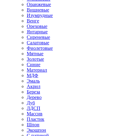
Оранжевые
Вишневые
Изумрудные
Венге
Ореховые
Янтарные
Сиреневые
Салатовые
Фиолетовые
Мятные
Золотые
Синие
Материал
МДФ
Эмаль
Акрил
Береза
Дерево
Дуб
ЛДСП
Массив
Пластик
Шпон
Экошпон
С патиной