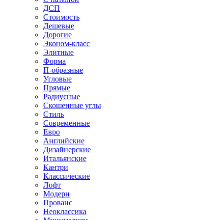
ДСП
Стоимость
Дешевые
Дорогие
Эконом-класс
Элитные
Форма
П-образные
Угловые
Прямые
Радиусные
Скошенные углы
Стиль
Современные
Евро
Английские
Дизайнерские
Итальянские
Кантри
Классические
Лофт
Модерн
Прованс
Неоклассика