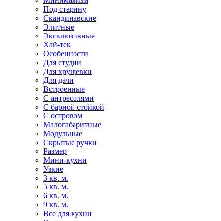
Минимализм
Под старину
Скандинавские
Элитные
Эксклюзивные
Хай-тек
Особенности
Для студии
Для хрущевки
Для дачи
Встроенные
С антресолями
С барной стойкой
С островом
Малогабаритные
Модульные
Скрытые ручки
Размер
Мини-кухни
Узкие
3 кв. м.
5 кв. м.
6 кв. м.
9 кв. м.
Все для кухни