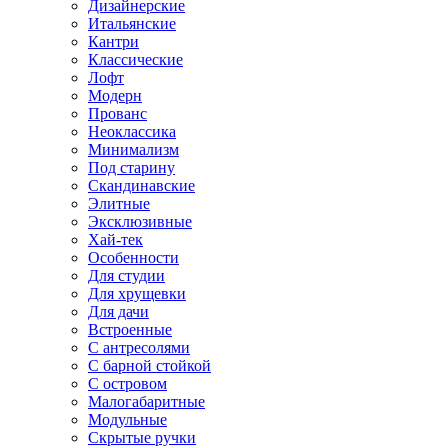
Дизайнерские
Итальянские
Кантри
Классические
Лофт
Модерн
Прованс
Неоклассика
Минимализм
Под старину
Скандинавские
Элитные
Эксклюзивные
Хай-тек
Особенности
Для студии
Для хрущевки
Для дачи
Встроенные
С антресолями
С барной стойкой
С островом
Малогабаритные
Модульные
Скрытые ручки