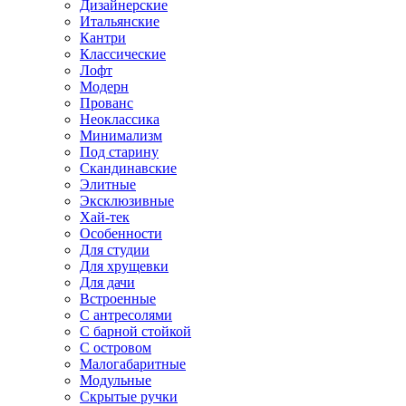
Дизайнерские
Итальянские
Кантри
Классические
Лофт
Модерн
Прованс
Неоклассика
Минимализм
Под старину
Скандинавские
Элитные
Эксклюзивные
Хай-тек
Особенности
Для студии
Для хрущевки
Для дачи
Встроенные
С антресолями
С барной стойкой
С островом
Малогабаритные
Модульные
Скрытые ручки