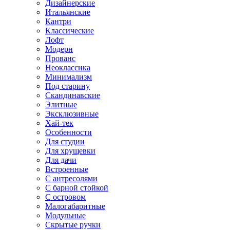
Дизайнерские
Итальянские
Кантри
Классические
Лофт
Модерн
Прованс
Неоклассика
Минимализм
Под старину
Скандинавские
Элитные
Эксклюзивные
Хай-тек
Особенности
Для студии
Для хрущевки
Для дачи
Встроенные
С антресолями
С барной стойкой
С островом
Малогабаритные
Модульные
Скрытые ручки