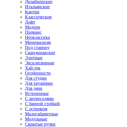
Дизайнерские
Итальянские
Кантри
Классические
Лофт
Модерн
Прованс
Неоклассика
Минимализм
Под старину
Скандинавские
Элитные
Эксклюзивные
Хай-тек
Особенности
Для студии
Для хрущевки
Для дачи
Встроенные
С антресолями
С барной стойкой
С островом
Малогабаритные
Модульные
Скрытые ручки