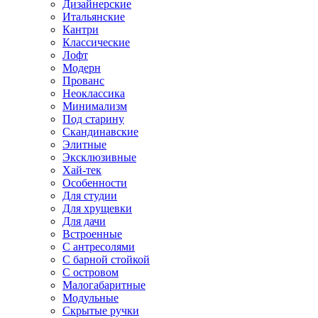
Дизайнерские
Итальянские
Кантри
Классические
Лофт
Модерн
Прованс
Неоклассика
Минимализм
Под старину
Скандинавские
Элитные
Эксклюзивные
Хай-тек
Особенности
Для студии
Для хрущевки
Для дачи
Встроенные
С антресолями
С барной стойкой
С островом
Малогабаритные
Модульные
Скрытые ручки