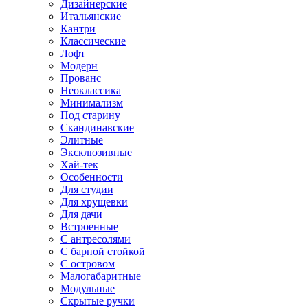
Дизайнерские
Итальянские
Кантри
Классические
Лофт
Модерн
Прованс
Неоклассика
Минимализм
Под старину
Скандинавские
Элитные
Эксклюзивные
Хай-тек
Особенности
Для студии
Для хрущевки
Для дачи
Встроенные
С антресолями
С барной стойкой
С островом
Малогабаритные
Модульные
Скрытые ручки