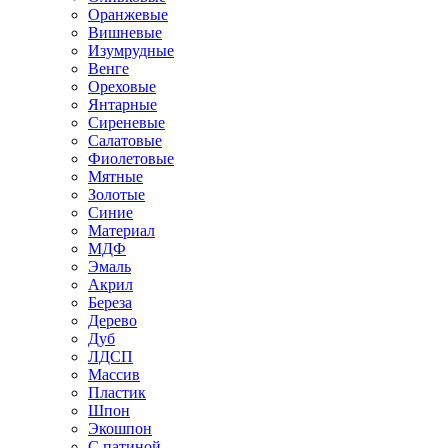
Оранжевые
Вишневые
Изумрудные
Венге
Ореховые
Янтарные
Сиреневые
Салатовые
Фиолетовые
Мятные
Золотые
Синие
Материал
МДФ
Эмаль
Акрил
Береза
Дерево
Дуб
ЛДСП
Массив
Пластик
Шпон
Экошпон
С патиной