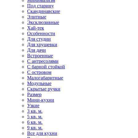
Минимализм
Под старину
Скандинавские
Элитные
Эксклюзивные
Хай-тек
Особенности
Для студии
Для хрущевки
Для дачи
Встроенные
С антресолями
С барной стойкой
С островом
Малогабаритные
Модульные
Скрытые ручки
Размер
Мини-кухни
Узкие
3 кв. м.
5 кв. м.
6 кв. м.
9 кв. м.
Все для кухни