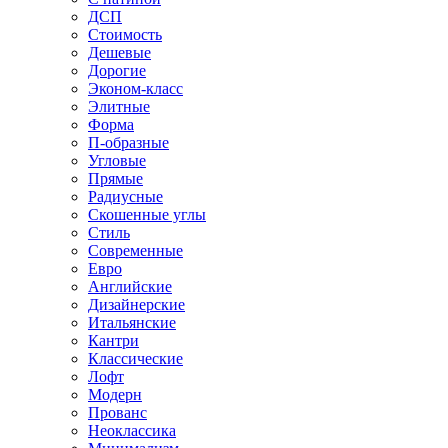
ДСП
Стоимость
Дешевые
Дорогие
Эконом-класс
Элитные
Форма
П-образные
Угловые
Прямые
Радиусные
Скошенные углы
Стиль
Современные
Евро
Английские
Дизайнерские
Итальянские
Кантри
Классические
Лофт
Модерн
Прованс
Неоклассика