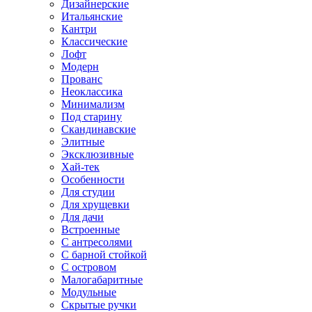
Дизайнерские
Итальянские
Кантри
Классические
Лофт
Модерн
Прованс
Неоклассика
Минимализм
Под старину
Скандинавские
Элитные
Эксклюзивные
Хай-тек
Особенности
Для студии
Для хрущевки
Для дачи
Встроенные
С антресолями
С барной стойкой
С островом
Малогабаритные
Модульные
Скрытые ручки