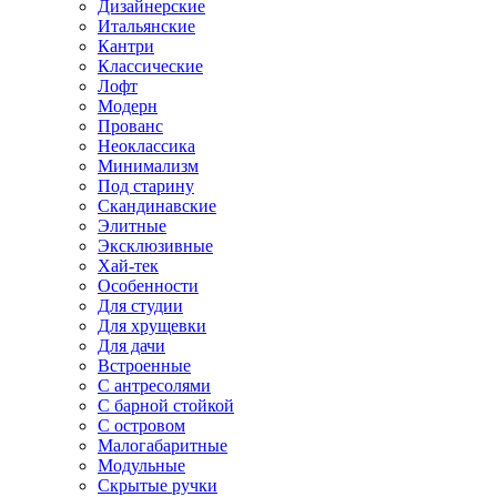
Дизайнерские
Итальянские
Кантри
Классические
Лофт
Модерн
Прованс
Неоклассика
Минимализм
Под старину
Скандинавские
Элитные
Эксклюзивные
Хай-тек
Особенности
Для студии
Для хрущевки
Для дачи
Встроенные
С антресолями
С барной стойкой
С островом
Малогабаритные
Модульные
Скрытые ручки