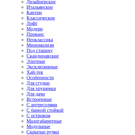
Дизайнерские
Итальянские
Кантри
Классические
Лофт
Модерн
Прованс
Неоклассика
Минимализм
Под старину
Скандинавские
Элитные
Эксклюзивные
Хай-тек
Особенности
Для студии
Для хрущевки
Для дачи
Встроенные
С антресолями
С барной стойкой
С островом
Малогабаритные
Модульные
Скрытые ручки